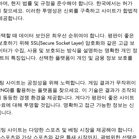
하며, 현지 법률 및 규정을 준수해야 합니다. 한국에서는 허가
 찾으세요. 이러한 투명성은 신뢰를 구축하고 사이트가 합법적
제공합니다.
선택할 때 데이터 보안은 최우선 순위여야 합니다. 평판이 좋은
 위해 SSL(Secure Socket Layer) 암호화와 같은 고급 보
이터가 수집, 사용 및 보호되는 방식을 설명하는 명확한 개인 정
이트의 특징입니다. 선택한 플랫폼이 개인 및 금융 정보 보호를
베팅 사이트는 공정성을 위해 노력합니다. 게임 결과가 무작위이
RNG)를 활용하는 플랫폼을 찾으세요. 이 기술은 결과가 조작되
 동등한 경쟁 환경을 제공합니다. 게다가 평판이 좋은 사이트
수료에 대해 투명할 것입니다. 명확하고 접근 가능한 정보는 신
킵니다.
베팅 사이트는 다양한 스포츠 및 베팅 시장을 제공해야 합니다.
e스포츠와 가상 스포츠와 같은 틈새 시장까지, 광범위한 선택은