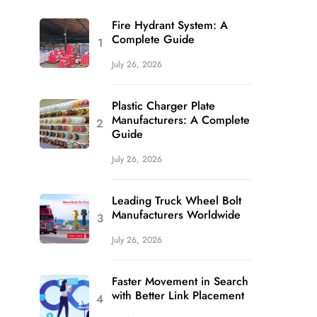
Fire Hydrant System: A
Complete Guide
July 26, 2026
Plastic Charger Plate
Manufacturers: A Complete
Guide
July 26, 2026
Leading Truck Wheel Bolt
Manufacturers Worldwide
July 26, 2026
Faster Movement in Search
with Better Link Placement