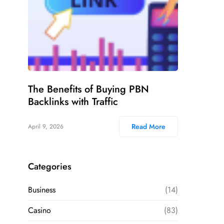
The Benefits of Buying PBN
Backlinks with Traffic
Read More
April 9, 2026
Categories
Business
(14)
Casino
(83)