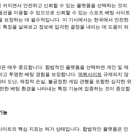
 커지면서 안전하고 신뢰할 수 있는 플랫폼을 선택하는 것의
옵션을 이용할 수 있으므로 신뢰할 수 있는 스포츠 베팅 사이트
을 보장하는 데 필수적입니다. 이 기사에서는 한국에서 안전한
 특징을 살펴보고 정보에 입각한 결정을 내리는 데 도움이 되
은 매우 중요합니다. 합법적인 플랫폼을 선택하면 개인 및 재
하고 투명한 베팅 경험을 보장합니다.
먹튀사이트
규제되지 않
터 도난, 재정적 손실, 불공정한 게임 관행을 포함한 심각한 위
안전한 베팅 환경을 나타내는 특정 기능에 집중하는 것이 중요합
기능
 사이트의 핵심 지표는 허가 상태입니다. 합법적인 플랫폼은 인