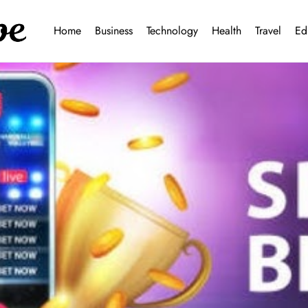
Home
Business
Technology
Health
Travel
Ed