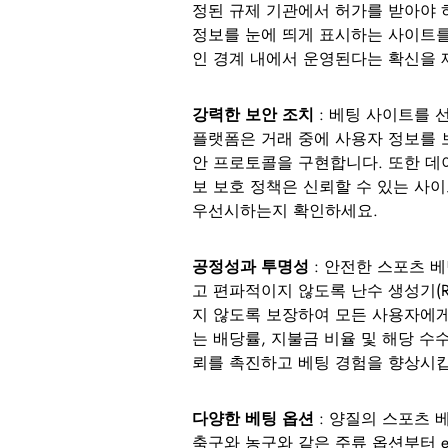
정된 규제 기관에서 허가를 받아야 
정보를 눈에 띄게 표시하는 사이트를
인 경계 내에서 운영된다는 확신을 
강력한 보안 조치
: 베팅 사이트를 
플랫폼은 거래 중에 사용자 정보를 보호하기
안 프로토콜을 구현합니다. 또한 데
보 보호 정책은 신뢰할 수 있는 사
우선시하는지 확인하세요.
공정성과 투명성
: 안전한 스포츠 
고 편파적이지 않도록 난수 생성기(
지 않도록 보장하여 모든 사용자에게
는 배당률, 지불금 비율 및 해당 수
뢰를 촉진하고 베팅 경험을 향상시
다양한 베팅 옵션
: 양질의 스포츠 
축구와 농구와 같은 주류 옵션부터 