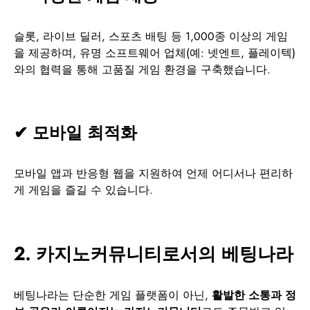
슬롯, 라이브 딜러, 스포츠 배팅 등 1,000종 이상의 게임
을 제공하며, 유명 소프트웨어 업체(예: 넷엔트, 플레이텍)
와의 협력을 통해 고품질 게임 환경을 구축했습니다.
✔ 모바일 최적화
모바일 앱과 반응형 웹을 지원하여 언제 어디서나 편리하
게 게임을 즐길 수 있습니다.
2. 카지노커뮤니티로서의 베팅나라
베팅나라는 단순한 게임 플랫폼이 아닌,
활발한 소통과 정