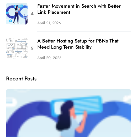
Faster Movement in Search with Better
Link Placement
April 21, 2026
A Better Hosting Setup for PBNs That
Need Long Term Stability
April 20, 2026
Recent Posts