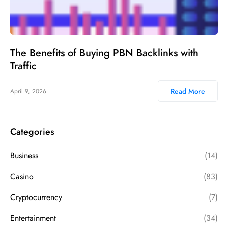
The Benefits of Buying PBN Backlinks with
Traffic
Read More
April 9, 2026
Categories
Business
(14)
Casino
(83)
Cryptocurrency
(7)
Entertainment
(34)