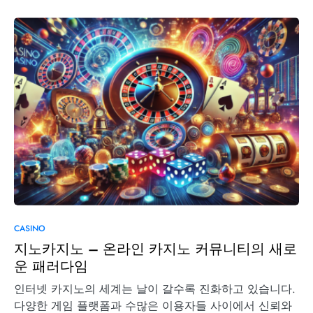
CASINO
지노카지노 – 온라인 카지노 커뮤니티의 새로
운 패러다임
인터넷 카지노의 세계는 날이 갈수록 진화하고 있습니다.
다양한 게임 플랫폼과 수많은 이용자들 사이에서 신뢰와