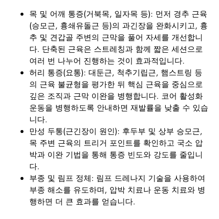
목 및 어깨 통증(거북목, 일자목 등): 먼저 경추 근육
(승모근, 흉쇄유돌근 등)의 과긴장을 완화시키고, 흉
추 및 견갑골 주변의 근막을 풀어 자세를 개선합니
다. 단축된 근육은 스트레칭과 함께 짧은 세션으로
여러 번 나누어 진행하는 것이 효과적입니다.
허리 통증(요통): 대둔근, 척추기립근, 햄스트링 등
의 근육 불균형을 평가한 뒤 핵심 근육을 중심으로
깊은 조직과 근막 이완을 병행합니다. 코어 활성화
운동을 병행하도록 안내하면 재발률을 낮출 수 있습
니다.
만성 두통(근긴장이 원인): 후두부 및 상부 승모근,
목 주변 근육의 트리거 포인트를 확인하고 국소 압
박과 이완 기법을 통해 통증 빈도와 강도를 줄입니
다.
부종 및 림프 정체: 림프 드레나지 기술을 사용하여
부종 해소를 유도하며, 압박 치료나 운동 치료와 병
행하면 더 큰 효과를 얻습니다.